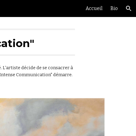
Accueil
Bio
ion
ation"
é.
L
'artiste
décide
de se consacrer à
e "Intense Communication" d
émarre
.