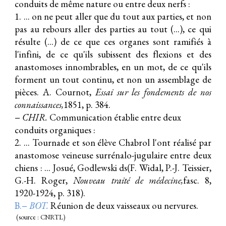
conduits de même nature ou entre deux nerfs :
1. ... on ne peut aller que du tout aux parties, et non
pas au rebours aller des parties au tout (...), ce qui
résulte (...) de ce que ces organes sont ramifiés à
l'infini, de ce qu'ils subissent des flexions et des
anastomoses
innombrables, en un mot, de ce qu'ils
forment un tout continu, et non un assemblage de
pièces. A. Cournot,
Essai sur les fondements de nos
connaissances,
1851, p. 384.
−
CHIR.
Communication établie entre deux
conduits organiques :
2. ... Tournade et son élève Chabrol l'ont réalisé par
anastomose
veineuse surrénalo-jugulaire entre deux
chiens : ... Josué, Godlewski ds(F. Widal, P.-J. Teissier,
G.-H. Roger,
Nouveau traité de médecine,
fasc. 8,
1920-1924, p. 318).
B.−
BOT.
Réunion de deux vaisseaux ou nervures.
(source : CNRTL)