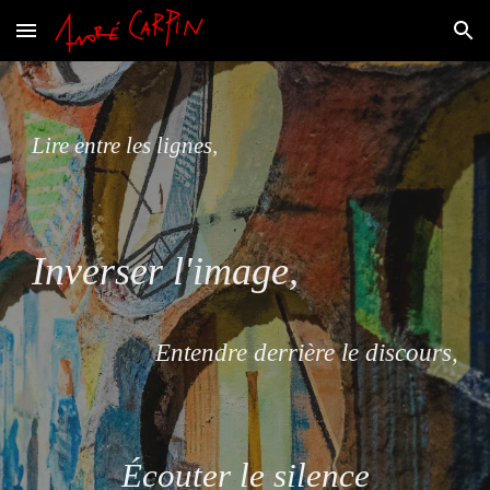
Skip to main content
Skip to navigation
Lire entre les lignes,
Inverser l'image,
Entendre derrière le discours,
Écouter le silence